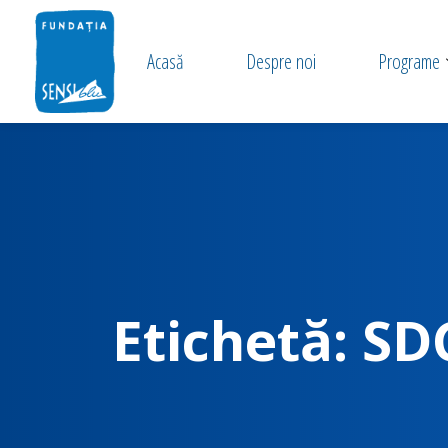
Acasă
Despre noi
Programe
Etichetă:
SD