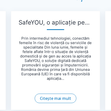
SafeYOU, o aplicație pentru femeile și fetele victime ale violenței
Prin intermediul tehnologiei, conectăm
femeile în risc de violență cu serviciile de
specialitate Din luna iunie, femeile și
fetele aflate într-o situație de violență
domestică și de gen au acces la aplicația
SafeYOU, o soluție digitală dedicată
promovării siguranței și împuternicirii.
România devine prima țară din Uniunea
Europeană (UE) în care va fi disponibilă
aplicația…
Citește mai mult