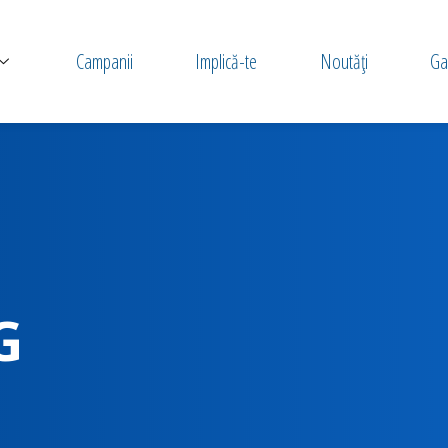
Campanii
Implică-te
Noutăți
Gal
G