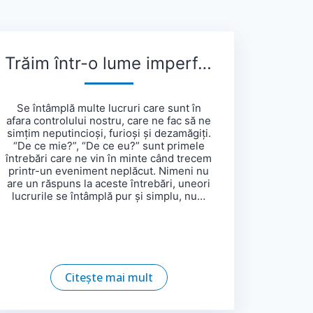
Trăim într-o lume imperfectă și, uneori, viață e nedreaptă
Se întâmplă multe lucruri care sunt în
afara controlului nostru, care ne fac să ne
simțim neputincioși, furioși și dezamăgiți.
“De ce mie?”, “De ce eu?” sunt primele
întrebări care ne vin în minte când trecem
printr-un eveniment neplăcut. Nimeni nu
are un răspuns la aceste întrebări, uneori
lucrurile se întâmplă pur și simplu, nu…
Citește mai mult