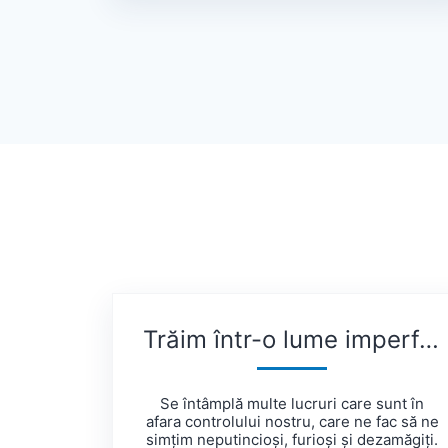
Trăim într-o lume imperfectă și, uneori, viață e nedreaptă
Se întâmplă multe lucruri care sunt în
afara controlului nostru, care ne fac să ne
simțim neputincioși, furioși și dezamăgiți.