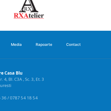
Media
Rapoarte
Contact
re Casa Blu
4, Bl. C3A , Sc. 3, Et. 3
curesti
 36 / 0787 54 18 54