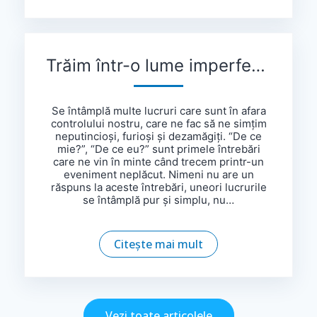
Trăim într-o lume imperfectă și, uneori, viață e nedreaptă
Se întâmplă multe lucruri care sunt în afara
controlului nostru, care ne fac să ne simțim
neputincioși, furioși și dezamăgiți. “De ce
mie?”, “De ce eu?” sunt primele întrebări
care ne vin în minte când trecem printr-un
eveniment neplăcut. Nimeni nu are un
răspuns la aceste întrebări, uneori lucrurile
se întâmplă pur și simplu, nu…
Citește mai mult
Vezi toate articolele