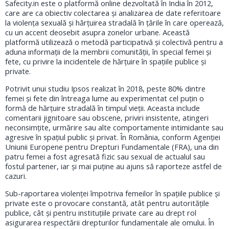
Safecity.in este o platformă online dezvoltată în India în 2012,
care are ca obiectiv colectarea și analizarea de date referitoare
la violența sexuală și hărțuirea stradală în țările în care operează,
cu un accent deosebit asupra zonelor urbane. Această
platformă utilizează o metodă participativă și colectivă pentru a
aduna informații de la membrii comunității, în special femei și
fete, cu privire la incidentele de hărțuire în spațiile publice și
private.
Potrivit unui studiu Ipsos realizat în 2018, peste 80% dintre
femei și fete din întreaga lume au experimentat cel puțin o
formă de hărțuire stradală în timpul vieții. Aceasta include
comentarii jignitoare sau obscene, priviri insistente, atingeri
neconsimțite, urmărire sau alte comportamente intimidante sau
agresive în spațiul public și privat. În România, conform Agenției
Uniunii Europene pentru Drepturi Fundamentale (FRA), una din
patru femei a fost agresată fizic sau sexual de actualul sau
fostul partener, iar și mai puține au ajuns să raporteze astfel de
cazuri.
Sub-raportarea violenței împotriva femeilor în spațiile publice și
private este o provocare constantă, atât pentru autoritățile
publice, cât și pentru instituțiile private care au drept rol
asigurarea respectării drepturilor fundamentale ale omului. În