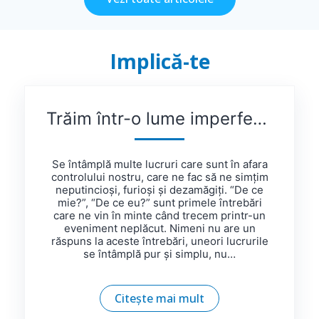
Implică-te
Trăim într-o lume imperfectă și, uneori, viață e nedreaptă
Se întâmplă multe lucruri care sunt în afara
controlului nostru, care ne fac să ne simțim
neputincioși, furioși și dezamăgiți. “De ce
mie?”, “De ce eu?” sunt primele întrebări
care ne vin în minte când trecem printr-un
eveniment neplăcut. Nimeni nu are un
răspuns la aceste întrebări, uneori lucrurile
se întâmplă pur și simplu, nu…
Citește mai mult