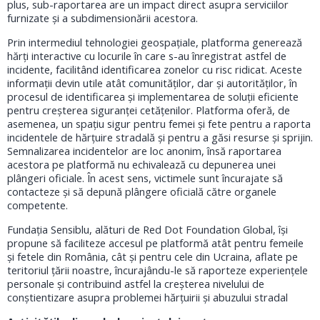
plus, sub-raportarea are un impact direct asupra serviciilor
furnizate și a subdimensionării acestora.
Prin intermediul tehnologiei geospațiale, platforma generează
hărți interactive cu locurile în care s-au înregistrat astfel de
incidente, facilitând identificarea zonelor cu risc ridicat. Aceste
informații devin utile atât comunităților, dar și autorităților, în
procesul de identificarea și implementarea de soluții eficiente
pentru creșterea siguranței cetățenilor. Platforma oferă, de
asemenea, un spațiu sigur pentru femei și fete pentru a raporta
incidentele de hărțuire stradală și pentru a găsi resurse și sprijin.
Semnalizarea incidentelor are loc anonim, însă raportarea
acestora pe platformă nu echivalează cu depunerea unei
plângeri oficiale. În acest sens, victimele sunt încurajate să
contacteze și să depună plângere oficială către organele
competente.
Fundația Sensiblu, alături de Red Dot Foundation Global, își
propune să faciliteze accesul pe platformă atât pentru femeile
și fetele din România, cât și pentru cele din Ucraina, aflate pe
teritoriul țării noastre, încurajându-le să raporteze experiențele
personale și contribuind astfel la creșterea nivelului de
conștientizare asupra problemei hărțuirii și abuzului stradal