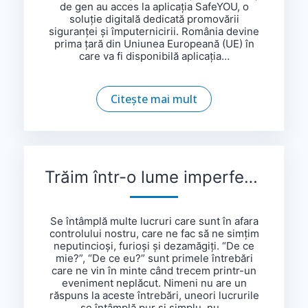
de gen au acces la aplicația SafeYOU, o
soluție digitală dedicată promovării
siguranței și împuternicirii. România devine
prima țară din Uniunea Europeană (UE) în
care va fi disponibilă aplicația…
Citește mai mult
Trăim într-o lume imperfectă și, uneori, viață e nedreaptă
Se întâmplă multe lucruri care sunt în afara
controlului nostru, care ne fac să ne simțim
neputincioși, furioși și dezamăgiți. “De ce
mie?”, “De ce eu?” sunt primele întrebări
care ne vin în minte când trecem printr-un
eveniment neplăcut. Nimeni nu are un
răspuns la aceste întrebări, uneori lucrurile
se întâmplă pur și simplu, nu…