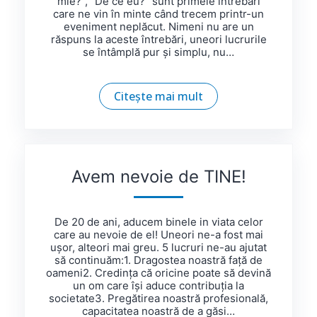
mie?”, “De ce eu?” sunt primele întrebări
care ne vin în minte când trecem printr-un
eveniment neplăcut. Nimeni nu are un
răspuns la aceste întrebări, uneori lucrurile
se întâmplă pur și simplu, nu…
Citește mai mult
Avem nevoie de TINE!
De 20 de ani, aducem binele in viata celor
care au nevoie de el! Uneori ne-a fost mai
ușor, alteori mai greu. 5 lucruri ne-au ajutat
să continuăm:1. Dragostea noastră față de
oameni2. Credința că oricine poate să devină
un om care își aduce contribuția la
societate3. Pregătirea noastră profesională,
capacitatea noastră de a găsi…