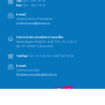
Tel:
021 - 301 74 74
Fax:
021 - 301 74 75
E-mail:
Cristina Horia, Presedinta
cristina.horia@drmax.ro
Centrul de consiliere Casa Blu
Aleea Negru Voda Nr. 4, Bl. C3A , Sc. 3, Et. 3
Ap. 43, Sector 3, Bucuresti
Tel/Fax:
021 311 46 36 / 0787 54 18 54
E-mail:
Centrul Casa Blu
fundatia.sensiblu@drmax.ro
Urmăriți-ne pe