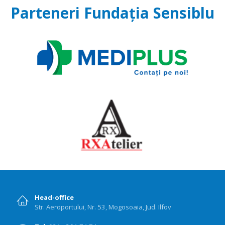
Parteneri Fundația Sensiblu
Head-office
Str. Aeroportului, Nr. 53, Mogosoaia, Jud. Ilfov