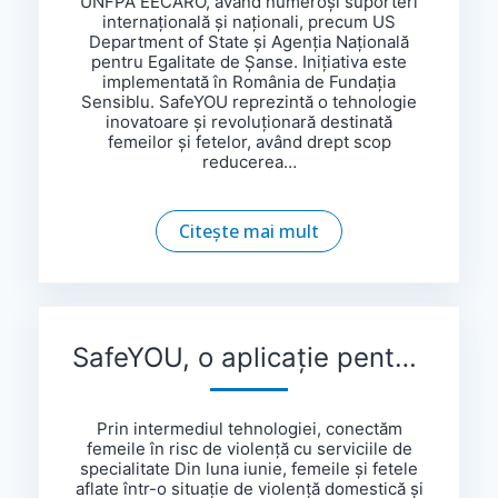
UNFPA EECARO, având numeroși suporteri
internațională și naționali, precum US
Department of State și Agenția Națională
pentru Egalitate de Șanse. Inițiativa este
implementată în România de Fundația
Sensiblu. SafeYOU reprezintă o tehnologie
inovatoare și revoluționară destinată
femeilor și fetelor, având drept scop
reducerea…
Citește mai mult
SafeYOU, o aplicație pentru femeile și fetele victime ale violenței
Prin intermediul tehnologiei, conectăm
femeile în risc de violență cu serviciile de
specialitate Din luna iunie, femeile și fetele
aflate într-o situație de violență domestică și