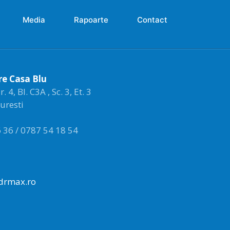
Media
Rapoarte
Contact
re Casa Blu
4, Bl. C3A , Sc. 3, Et. 3
curesti
 36 / 0787 54 18 54
drmax.ro