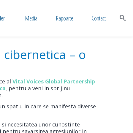
erii
Media
Rapoarte
Contact
 cibernetica – o
ce al
Vital Voices Global Partnership
ica
, pentru a veni in sprijinul
n.
un spatiu in care se manifesta diverse
m si necesitatea unor cunostinte
ti pentru savarsirea agresiunilor in