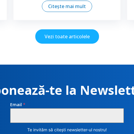
Citește mai mult
Vezi toate articolele
onează-te la Newslet
Email
*
Te invităm să citești newsletter-ul nostru!