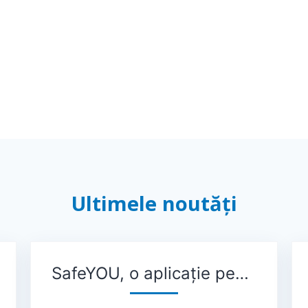
Ultimele noutăți
SafeYOU, o aplicație pentru femeile și fetele victime ale violenței