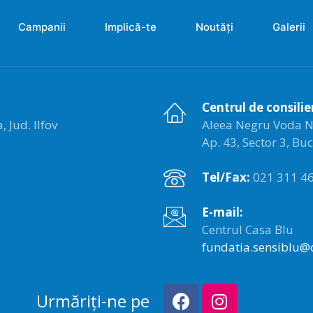
Campanii
Implică-te
Noutăți
Galerii
Centrul de consilie
 Jud. Ilfov
Aleea Negru Voda Nr. 
Ap. 43, Sector 3, Bu
Tel/Fax:
021 311 46
E-mail:
Centrul Casa Blu
fundatia.sensiblu@
Urmăriți-ne pe