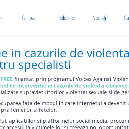
Campanii
Implică-te
Noutăți
Gal
e in cazurile de violenta
ru specialisti
-FREE
finantat prin programul Voices Against Violen
hid de interventie in cazurile de violenta cibernet
ializate supravietuitorilor violentei sexuale si de ge
eocuparea fata de modul in care internetul a devenit 
ra femeilor si fetelor.
ului, aplicatiilor si platformelor social media, precu
or accesul la victimele lor si creeaza noi oportunita