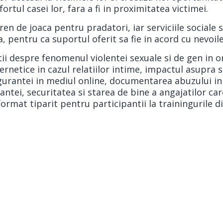
ortul casei lor, fara a fi in proximitatea victimei.
n de joaca pentru pradatori, iar serviciile sociale s
, pentru ca suportul oferit sa fie in acord cu nevoile
atii despre fenomenul violentei sexuale si de gen in 
ibernetice in cazul relatiilor intime, impactul asupra 
igurantei in mediul online, documentarea abuzului in
ntei, securitatea si starea de bine a angajatilor ca
format tiparit pentru participantii la trainingurile d