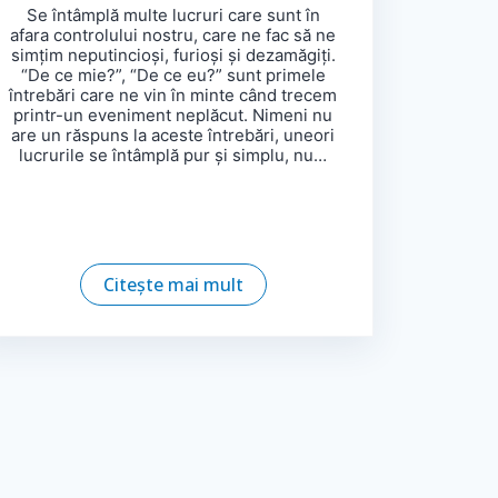
Se întâmplă multe lucruri care sunt în
afara controlului nostru, care ne fac să ne
simțim neputincioși, furioși și dezamăgiți.
“De ce mie?”, “De ce eu?” sunt primele
întrebări care ne vin în minte când trecem
printr-un eveniment neplăcut. Nimeni nu
are un răspuns la aceste întrebări, uneori
lucrurile se întâmplă pur și simplu, nu…
Citește mai mult