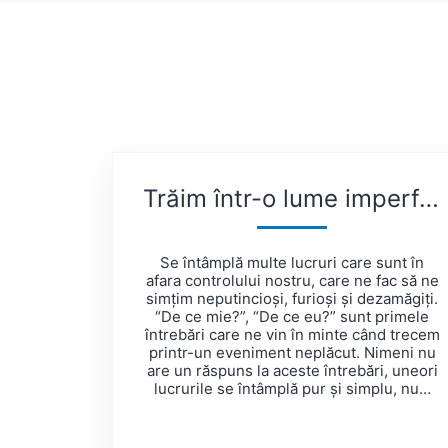
Trăim într-o lume imperfectă și, uneori, viață e nedreaptă
Se întâmplă multe lucruri care sunt în
afara controlului nostru, care ne fac să ne
simțim neputincioși, furioși și dezamăgiți.
“De ce mie?”, “De ce eu?” sunt primele
întrebări care ne vin în minte când trecem
printr-un eveniment neplăcut. Nimeni nu
are un răspuns la aceste întrebări, uneori
lucrurile se întâmplă pur și simplu, nu…