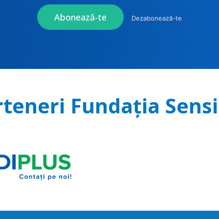
Abonează-te
Dezabonează-te
rteneri Fundația Sensi