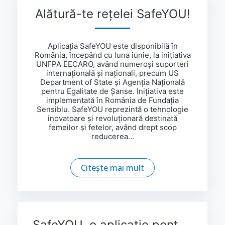
Alătură-te rețelei SafeYOU!
Aplicația SafeYOU este disponibilă în
România, începând cu luna iunie, la inițiativa
UNFPA EECARO, având numeroși suporteri
internațională și naționali, precum US
Department of State și Agenția Națională
pentru Egalitate de Șanse. Inițiativa este
implementată în România de Fundația
Sensiblu. SafeYOU reprezintă o tehnologie
inovatoare și revoluționară destinată
femeilor și fetelor, având drept scop
reducerea…
Citește mai mult
SafeYOU, o aplicație pentru femeile și fetele victime ale violenței