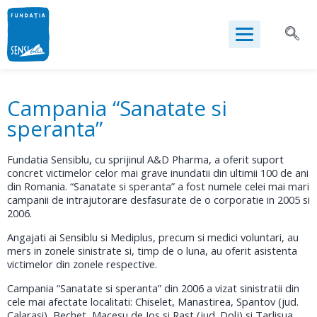
Campania “Sanatate si
speranta”
Fundatia Sensiblu, cu sprijinul A&D Pharma, a oferit suport
concret victimelor celor mai grave inundatii din ultimii 100 de ani
din Romania. “Sanatate si speranta” a fost numele celei mai mari
campanii de intrajutorare desfasurate de o corporatie in 2005 si
2006.
Angajati ai Sensiblu si Mediplus, precum si medici voluntari, au
mers in zonele sinistrate si, timp de o luna, au oferit asistenta
victimelor din zonele respective.
Campania “Sanatate si speranta” din 2006 a vizat sinistratii din
cele mai afectate localitati: Chiselet, Manastirea, Spantov (jud.
Calarasi), Bechet, Macesu de Jos si Rast (jud. Dolj) si Tarlisua