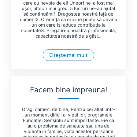
care au nevoie de el! Uneori ne-a fost mai
ușor, alteori mai greu. 5 lucruri ne-au ajutat
să continuăm:1. Dragostea noastră față de
oameni2. Credința că oricine poate să devină
un om care își aduce contribuția la
societate3. Pregătirea noastră profesională,
capacitatea noastră de a găsi…
Citește mai mult
Facem bine impreuna!
Dragi oameni de bine, Pentru cei aflati intr-
un moment dificil al vietii lor, programele
Fundatiei Sensiblu sunt importante. Fie ca
au o problema de sanatate sau una de
violenta in familie, viata acestor persoane
este pusa in pericol si au nevoie de noi toti