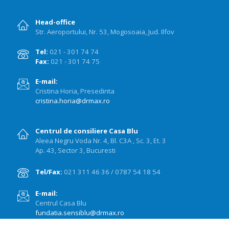
Head-office
Str. Aeroportului, Nr. 53, Mogosoaia, Jud. Ilfov
Tel:
021 - 301 74 74
Fax:
021 - 301 74 75
E-mail:
Cristina Horia, Presedinta
cristina.horia@drmax.ro
Centrul de consiliere Casa Blu
Aleea Negru Voda Nr. 4, Bl. C3A , Sc. 3, Et. 3
Ap. 43, Sector 3, Bucuresti
Tel/Fax:
021 311 46 36 / 0787 54 18 54
E-mail:
Centrul Casa Blu
fundatia.sensiblu@drmax.ro