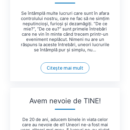
Se întâmplă multe lucruri care sunt în afara
controlului nostru, care ne fac să ne simțim
neputincioși, furioși și dezamăgiți. “De ce
mie?”, “De ce eu?” sunt primele întrebări
care ne vin în minte când trecem printr-un
eveniment neplăcut. Nimeni nu are un
răspuns la aceste întrebări, uneori lucrurile
se întâmplă pur și simplu, nu…
Citește mai mult
Avem nevoie de TINE!
De 20 de ani, aducem binele in viata celor
care au nevoie de el! Uneori ne-a fost mai
ușor, alteori mai greu. 5 lucruri ne-au ajutat