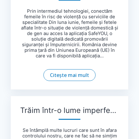
Prin intermediul tehnologiei, conectăm
femeile în risc de violență cu serviciile de
specialitate Din luna iunie, femeile și fetele
aflate într-o situație de violență domestică și
de gen au acces la aplicația SafeYOU, o
soluție digitală dedicată promovării
siguranței și împuternicirii. România devine
prima țară din Uniunea Europeană (UE) în
care va fi disponibilă aplicația…
Citește mai mult
Trăim într-o lume imperfectă și, uneori, viață e nedreaptă
Se întâmplă multe lucruri care sunt în afara
controlului nostru, care ne fac să ne simțim